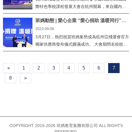
際特色學校課程發展大會在杭州開幕，來自國內外
的1000余名專家、校長和教育工作者齊聚一堂，...
班媽動態 | 愛心企業 “愛心捐助 溫暖同行”校
服捐贈活動
2023-09-06
3月27日，熱烈祝賀班媽集勢成為杭州亞殘運會官方
獨家供應商發布儀式圓滿成功。 大會期間名校校服
班媽集勢舉行了“愛心捐贈 溫...
«
1
2
3
4
5
6
7
8
»
COPYRIGHT 2015-2026 班媽教育集團有限公司 ALL RIGHTS
RESERVED.