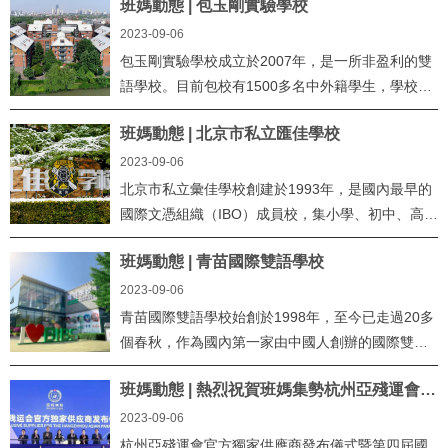
班媽動態 | 包玉剛實驗學校
2023-09-06
包玉剛實驗學校成立於2007年，是一所非盈利的雙
語學校。目前包校有1500多名中外籍學生，學校提
供小學一年級至高中十二年製的學曆教育，高中...
班媽動態 | 北京市私立匯佳學校
2023-09-06
北京市私立彙佳學校創建於1993年，是國內最早的
國際文憑組織（IBO）成員校，集小學、初中、高中
一貫製、中外籍學生同校就讀的走讀兼寄宿製...
班媽動態 | 青苗國際雙語學校
2023-09-06
青苗國際雙語學校始創於1998年，至今已走過20多
個春秋，作為國內第一家由中國人創辦的國際雙語
教育品牌，最早開創中西方教育結合辦學新模式...
班媽動態 | 熱烈祝賀班媽集勢杭州亞殘運會官
方獨家供應商發佈儀式圓滿成功
2023-09-06
杭州亞殘運會官方獨家供應商發布儀式暨第四屆國