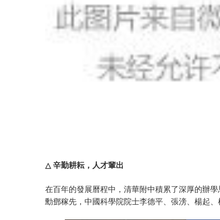
△
辛勤耕耘，人才輩出
在百年的發展曆程中，清華附中積累了深厚的辦學
勳鄧稼先，中國科學院院士李德平、張滂、楊起、