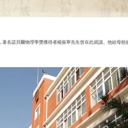
校, 著名諾貝爾物理學獎獲得者楊振寧先生曾在此就讀。
他給母校