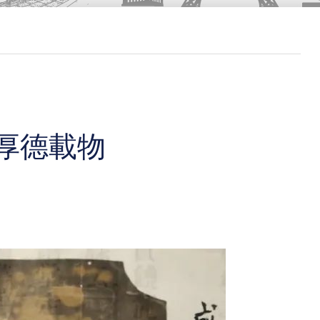
，厚德載物
。