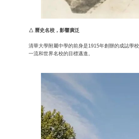
△ 曆史名校，影響廣泛
清華大學附屬中學的前身是1915年創辦的成誌學
一流和世界名校的目標邁進。