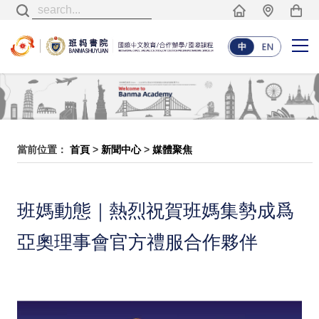
當前位置：
首頁
>
新聞中心
>
媒體聚焦
班媽動態｜熱烈祝賀班媽集勢成爲
亞奧理事會官方禮服合作夥伴