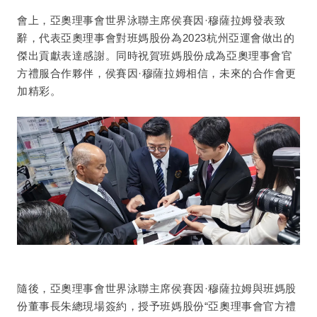
會上，亞奧理事會世界泳聯主席侯賽因·穆薩拉姆發表致
辭，代表亞奧理事會對
班媽股份為2023杭州亞運會做出的
傑出貢獻表達感謝。同時
祝
賀班媽股份成為亞奧理事會官
方禮服合作夥伴，侯賽因·穆薩拉姆相信，未來的合作會更
加精彩。
隨後，亞奧理事會世界泳聯主席侯賽因·穆薩拉姆與班媽股
份董事長朱總現場簽約，授予班媽股份“亞奧理事會官方禮