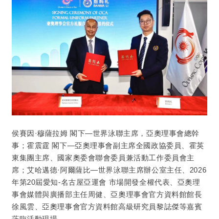
侯賽因·穆薩拉姆 閣下—世界泳聯主席，亞奧理事會總幹
事；霍震霆 閣下—亞奧理事會副主席全國政協委員、霍英
東集團主席、國家奧委會聯會委員兼活動工作委員會主
席；艾哈邁德·阿爾薩比—世界泳聯主席辦公室主任、2026
年第20屆愛知-名古屋亞運會 市場開發全權代表、亞奧理
事會媒體與廣播部主任周健、亞奧理事會官方資料館館長
徐風雲、亞奧理事會官方資料館高級研究員黎誌傑等嘉賓
蒞臨活動現場。