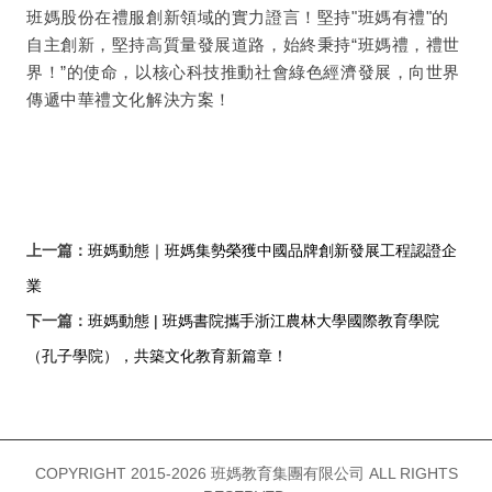
班媽股份在禮服創新領域的實力證言！堅持"班媽有禮"的
自主創新，堅持高質量發展道路，始終秉持“班媽禮，禮世
界！”的使命，以核心科技推動社會綠色經濟發展，向世界
傳遞中華禮文化解決方案！
上一篇：
班媽動態｜班媽集勢榮獲中國品牌創新發展工程認證企
業
下一篇：
班媽動態 | 班媽書院攜手浙江農林大學國際教育學院
（孔子學院），共築文化教育新篇章！
COPYRIGHT 2015-2026 班媽教育集團有限公司 ALL RIGHTS