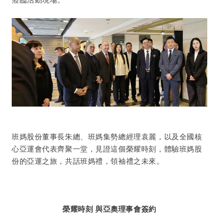
班媽股份董事長朱總、班媽集勢總經理袁麗，以及全國核
心亞運會代表齊聚一堂，見證這個榮耀時刻，體驗班媽股
份的亞運之旅，共話班媽禮，領袖禮之未來。
榮耀時刻 與亞奧理事會簽約