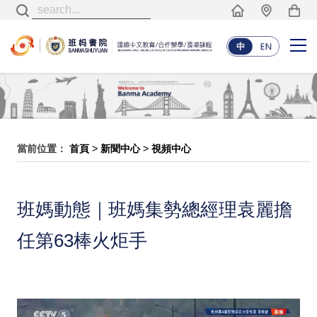
當前位置：
首頁
>
新聞中心
>
視頻中心
班媽動態｜班媽集勢總經理袁麗擔
任第63棒火炬手